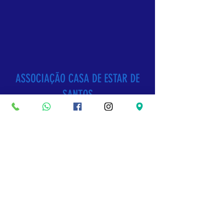
ASSOCIAÇÃO CASA DE ESTAR DE
SANTOS
CRECHE E PRÉ-ESCOLA - PERÍODO INTEGRAL
Declarada de Utilidade Pública pela Lei
Municipal n.º 2.868, de 13 de Maio de 1964
Declarada de Utilidade Pública Estadual n.º
5.232, de 8 de Julho de 1986
Declarada de Utilidade Pública Federal n.º
50.517, de 27 de Fevereiro de 1992
CNPJ
58.250.267
/ 0001-17 -
Av. Conselheiro