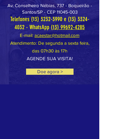
Av. Conselheiro Nébias, 737 - Boqueirão -
Santos/SP - CEP
11045-003
Telefones
(13) 3232-3990
e
(13) 3324-
4032
- WhatsApp
(13) 99692-4285
E-mail:
acaestar@hotmail.com
Atendimento: De segunda a sexta feira,
das 07h30 às 17h
AGENDE SUA VISITA!
Doe agora >